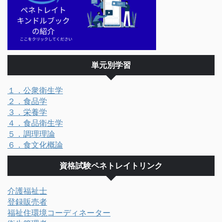
単元別学習
１．公衆衛生学
２．食品学
３．栄養学
４．食品衛生学
５．調理理論
６．食文化概論
資格試験ペネトレイトリンク
介護福祉士
登録販売者
福祉住環境コーディネーター