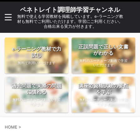
ペネトレイト調理師学習チャンネル
無料で使える学習教材を掲載しています。e-ラーニング教
材も無料でご利用いただけます。学習にご利用ください。
合格出来る実力が付きます。
正誤問題で正しい文書
e-ラーニング教材で力
がわかる
試し
無料のユーチューブ動画で学習
無料で利用いただけます
いただけます
過去問題で実際の問題
講座で資格試験の要点
に慣れる
を学ぶ
無料のユーチューブ動画で学習
無料のユーチューブ動画で学習
できます
できます
HOME
>