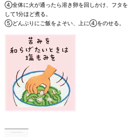
④
全体に火が通ったら溶き卵を回しかけ、フタを
して1分ほど煮る。
⑤
どんぶりにご飯をよそい、上に④をのせる。