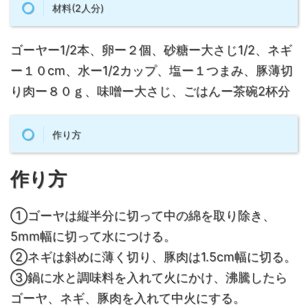
材料(2人分)
ゴーヤー1/2本、卵ー２個、砂糖ー大さじ1/2、ネギ
ー１０cm、水ー1/2カップ、塩ー１つまみ、豚薄切
り肉ー８０ｇ、味噌ー大さじ、ごはんー茶碗2杯分
作り方
作り方
①ゴーヤは縦半分に切って中の綿を取り除き、
5mm幅に切って水につける。
②ネギは斜めに薄く切り、豚肉は1.5cm幅に切る。
③
鍋に水と調味料を入れて火にかけ、沸騰したら
ゴーヤ、ネギ、豚肉を入れて中火にする。