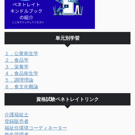
単元別学習
１．公衆衛生学
２．食品学
３．栄養学
４．食品衛生学
５．調理理論
６．食文化概論
資格試験ペネトレイトリンク
介護福祉士
登録販売者
福祉住環境コーディネーター
衛生管理者