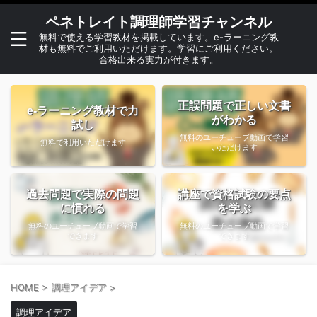
ペネトレイト調理師学習チャンネル
無料で使える学習教材を掲載しています。e-ラーニング教
材も無料でご利用いただけます。学習にご利用ください。
合格出来る実力が付きます。
正誤問題で正しい文書
e-ラーニング教材で力
がわかる
試し
無料のユーチューブ動画で学習
無料で利用いただけます
いただけます
過去問題で実際の問題
講座で資格試験の要点
に慣れる
を学ぶ
無料のユーチューブ動画で学習
無料のユーチューブ動画で学習
できます
できます
HOME
>
調理アイデア
>
調理アイデア