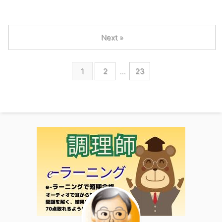
Next »
1
2
…
23