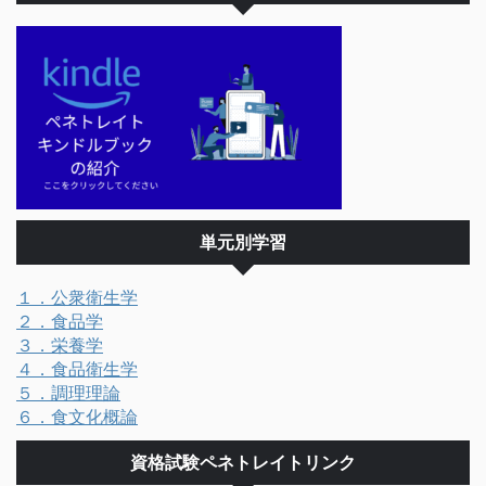
単元別学習
１．公衆衛生学
２．食品学
３．栄養学
４．食品衛生学
５．調理理論
６．食文化概論
資格試験ペネトレイトリンク