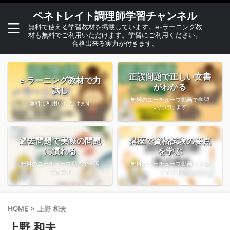
ペネトレイト調理師学習チャンネル
無料で使える学習教材を掲載しています。e-ラーニング教
材も無料でご利用いただけます。学習にご利用ください。
合格出来る実力が付きます。
正誤問題で正しい文書
e-ラーニング教材で力
がわかる
試し
無料のユーチューブ動画で学習
無料で利用いただけます
いただけます
過去問題で実際の問題
講座で資格試験の要点
に慣れる
を学ぶ
無料のユーチューブ動画で学習
無料のユーチューブ動画で学習
できます
できます
HOME
>
上野 和夫
上野 和夫