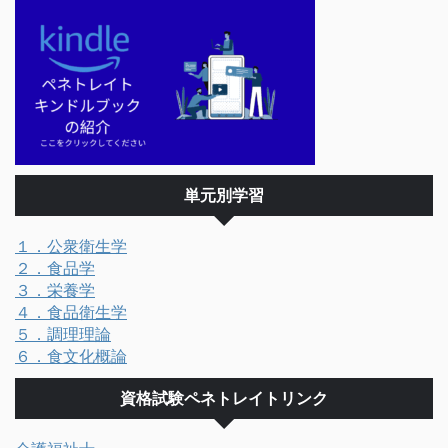
単元別学習
１．公衆衛生学
２．食品学
３．栄養学
４．食品衛生学
５．調理理論
６．食文化概論
資格試験ペネトレイトリンク