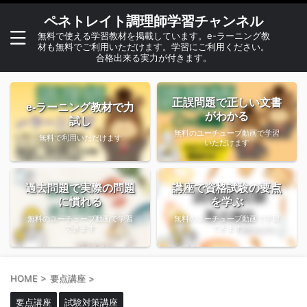
ペネトレイト調理師学習チャンネル
無料で使える学習教材を掲載しています。e-ラーニング教
材も無料でご利用いただけます。学習にご利用ください。
合格出来る実力が付きます。
正誤問題で正しい文書
e-ラーニング教材で力
がわかる
試し
無料のユーチューブ動画で学習
無料で利用いただけます
いただけます
過去問題で実際の問題
講座で資格試験の要点
に慣れる
を学ぶ
無料のユーチューブ動画で学習
無料のユーチューブ動画で学習
できます
できます
HOME
>
要点講座
>
要点講座
試験対策講座