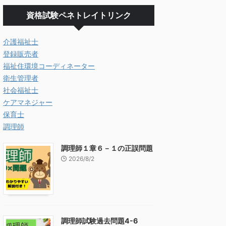
資格試験ペネトレイトリンク
介護福祉士
登録販売者
福祉住環境コーディネーター
衛生管理者
社会福祉士
ケアマネジャー
保育士
調理師
調理師１章６－１の正誤問題
2026/8/2
調理師試験過去問題4-6