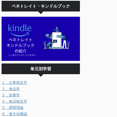
ペネトレイト・キンドルブック
単元別学習
１．公衆衛生学
２．食品学
３．栄養学
４．食品衛生学
５．調理理論
６．食文化概論