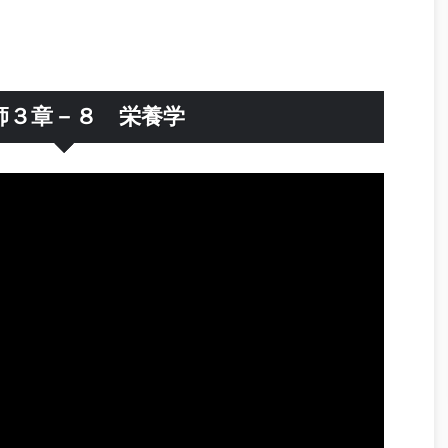
師３章－８ 栄養学