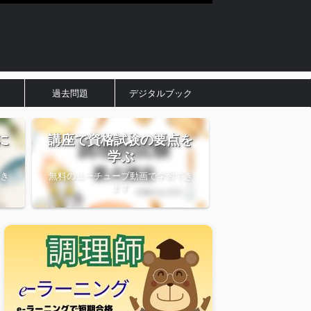
過去問題
デジタルブック
に
講座で資格試験の要点を
学ぶ
き
無料のユーチューブ動画で学習でき
ます