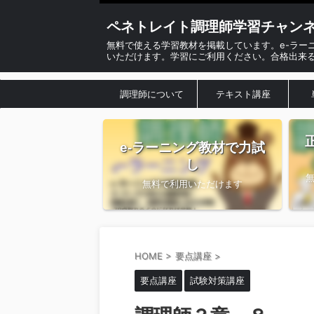
ペネトレイト調理師学習チャン
無料で使える学習教材を掲載しています。e-ラー
いただけます。学習にご利用ください。合格出来
調理師について
テキスト講座
e-ラーニング教材で力試
し
無料で利用いただけます
HOME
>
要点講座
>
要点講座
試験対策講座