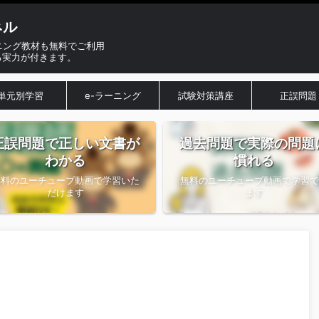
ネル
ニング教材も無料でご利用
る実力が付きます。
単元別学習
e-ラーニング
試験対策講座
正誤問題
正誤問題で正しい文書が
過去問題で実際の問題
わかる
慣れる
無料のユーチューブ動画で学習いた
無料のユーチューブ動画で学習で
だけます
ます