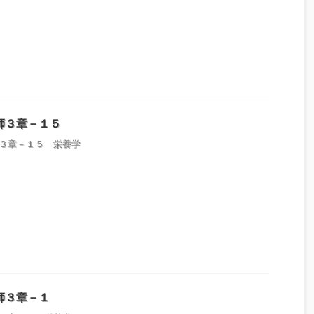
師３章－１５
３章－１５ 栄養学
師３章－１