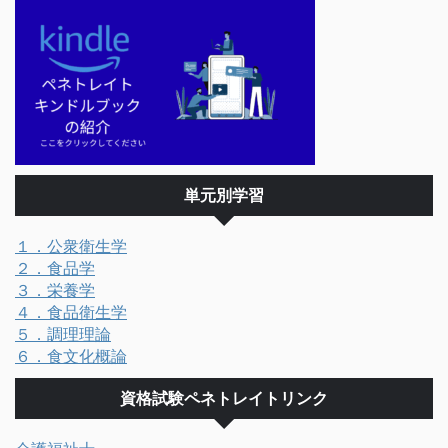
単元別学習
１．公衆衛生学
２．食品学
３．栄養学
４．食品衛生学
５．調理理論
６．食文化概論
資格試験ペネトレイトリンク