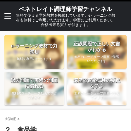
ペネトレイト調理師学習チャンネル
無料で使える学習教材を掲載しています。e-ラーニング教
材も無料でご利用いただけます。学習にご利用ください。
合格出来る実力が付きます。
正誤問題で正しい文書
e-ラーニング教材で力
がわかる
試し
無料のユーチューブ動画で学習
無料で利用いただけます
いただけます
過去問題で実際の問題
講座で資格試験の要点
に慣れる
を学ぶ
無料のユーチューブ動画で学習
無料のユーチューブ動画で学習
できます
できます
HOME
>
２．食品学