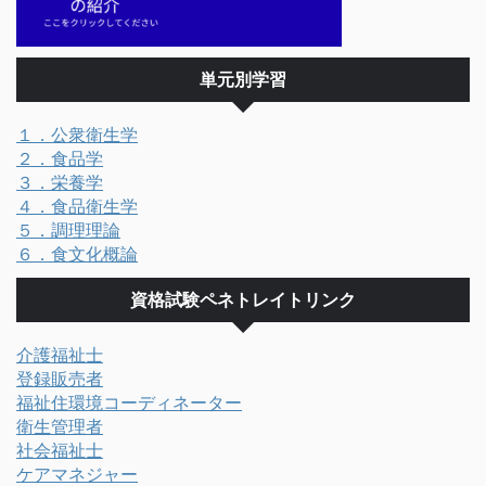
単元別学習
１．公衆衛生学
２．食品学
３．栄養学
４．食品衛生学
５．調理理論
６．食文化概論
資格試験ペネトレイトリンク
介護福祉士
登録販売者
福祉住環境コーディネーター
衛生管理者
社会福祉士
ケアマネジャー