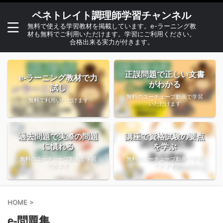
ペネトレイト調理師学習チャンネル
無料で使える学習教材を掲載しています。e-ラーニング教
材も無料でご利用いただけます。学習にご利用ください。
合格出来る実力が付きます。
正誤問題で正しい文書
e-ラーニング教材で力
がわかる
試し
無料のユーチューブ動画で学習
無料で利用いただけます
いただけます
過去問題で実際の問題
講座で資格試験の要点
に慣れる
を学ぶ
無料のユーチューブ動画で学習
無料のユーチューブ動画で学習
できます
できます
HOME
>
e-問題集