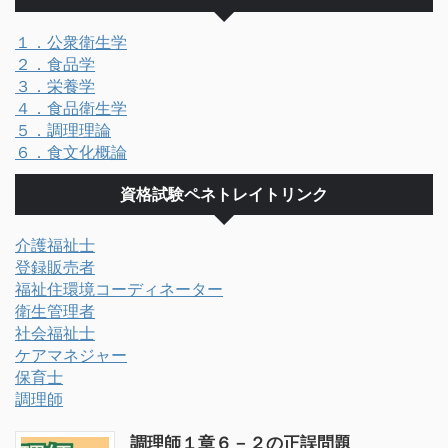
１．公衆衛生学
２．食品学
３．栄養学
４．食品衛生学
５．調理理論
６．食文化概論
資格試験ペネトレイトリンク
介護福祉士
登録販売者
福祉住環境コーディネーター
衛生管理者
社会福祉士
ケアマネジャー
保育士
調理師
調理師１章６－２の正誤問題