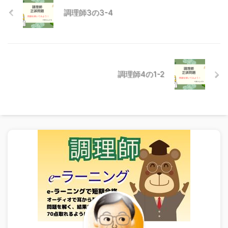
調理師3の3-4
調理師4の1-2