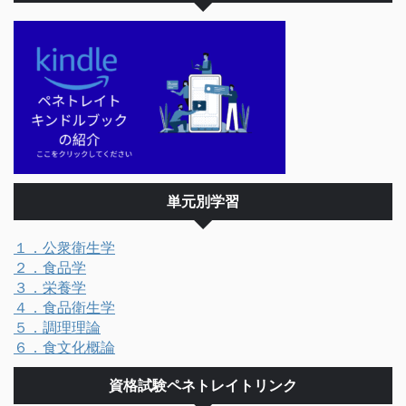
単元別学習
１．公衆衛生学
２．食品学
３．栄養学
４．食品衛生学
５．調理理論
６．食文化概論
資格試験ペネトレイトリンク