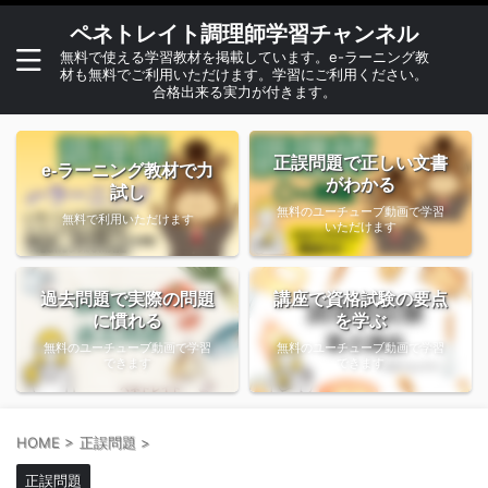
ペネトレイト調理師学習チャンネル
無料で使える学習教材を掲載しています。e-ラーニング教
材も無料でご利用いただけます。学習にご利用ください。
合格出来る実力が付きます。
正誤問題で正しい文書
e-ラーニング教材で力
がわかる
試し
無料のユーチューブ動画で学習
無料で利用いただけます
いただけます
過去問題で実際の問題
講座で資格試験の要点
に慣れる
を学ぶ
無料のユーチューブ動画で学習
無料のユーチューブ動画で学習
できます
できます
HOME
>
正誤問題
>
正誤問題